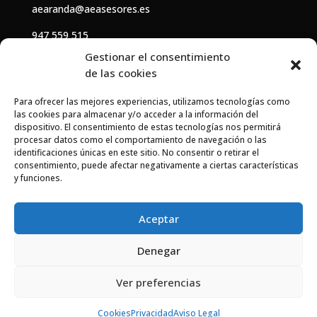
aearanda@aeasesores.es
947 559 515
Gestionar el consentimiento
de las cookies
HORARIO
Para ofrecer las mejores experiencias, utilizamos tecnologías como
De
lunes
a
viernes
: 8:00 – 15:00
las cookies para almacenar y/o acceder a la información del
dispositivo. El consentimiento de estas tecnologías nos permitirá
Jueves
: 08:00 – 15:00 / 16:00 – 19:00
procesar datos como el comportamiento de navegación o las
identificaciones únicas en este sitio. No consentir o retirar el
consentimiento, puede afectar negativamente a ciertas características
Cookies
y funciones.
Privacidad
Aceptar
Aviso Legal
Denegar
Ver preferencias
diseño web por
PROYECTPC
y
MOONDESIGN
Cookies
Privacidad
Aviso Legal